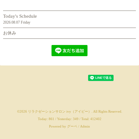
Today's Schedule
2026.08.07 Friday
お休み
©2026
リラクゼーションサロン ivy（アイビー）
. All Rights Reserved.
Today:
861
/ Yesterday:
349
/ Total:
412402
Powered by
グーペ
/
Admin