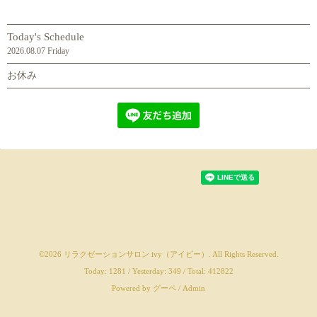
Today's Schedule
2026.08.07 Friday
お休み
©2026
リラクゼーションサロン ivy（アイビー）
. All Rights Reserved.
Today:
1281
/ Yesterday:
349
/ Total:
412822
Powered by
グーペ
/
Admin