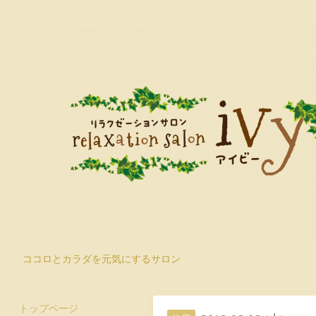
ココロとカラダを元気にするサロン
トップページ