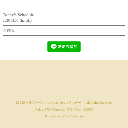
Today's Schedule
2026.08.06 Thursday
お休み
©2026
リラクゼーションサロン ivy（アイビー）
. All Rights Reserved.
Today:
173
/ Yesterday:
379
/ Total:
411365
Powered by
グーペ
/
Admin