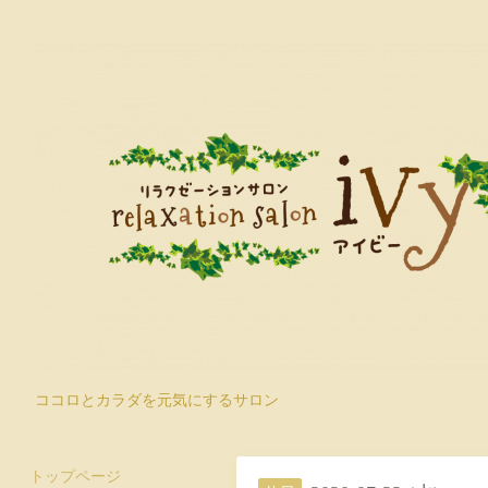
ココロとカラダを元気にするサロン
トップページ