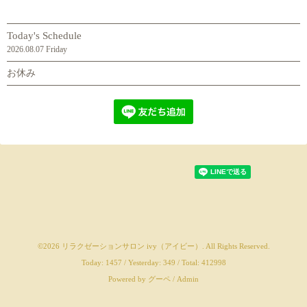
Today's Schedule
2026.08.07 Friday
お休み
©2026
リラクゼーションサロン ivy（アイビー）
. All Rights Reserved.
Today:
1457
/ Yesterday:
349
/ Total:
412998
Powered by
グーペ
/
Admin