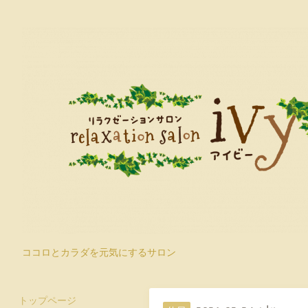
ココロとカラダを元気にするサロン
トップページ