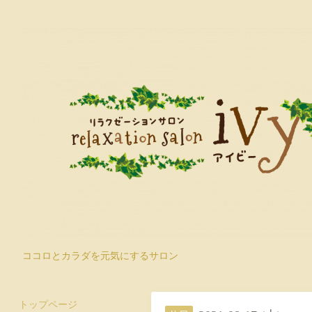
ココロとカラダを元気にするサロン
トップページ