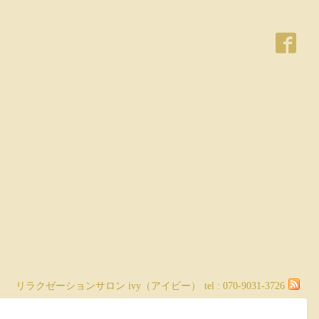
リラクゼーションサロン ivy（アイビー）
tel :
070-9031-3726