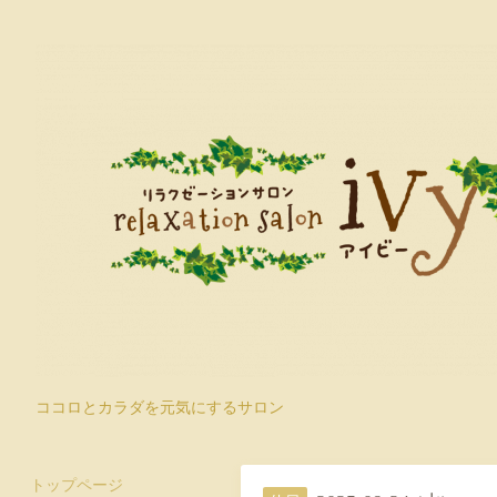
ココロとカラダを元気にするサロン
トップページ