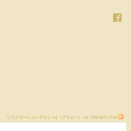
リラクゼーションサロン ivy（アイビー）
tel :
070-9031-3726