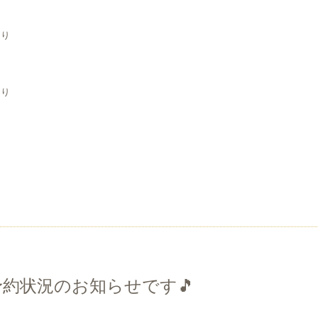
り
あり
り
り
あり
予約状況のお知らせです🎵