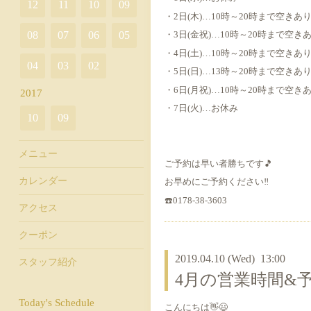
12
11
10
09
・2日(木)…10時～20時まで空きあ
08
07
06
05
・3日(金祝)…10時～20時まで空き
・4日(土)…10時～20時まで空きあ
04
03
02
・5日(日)…13時～20時まで空きあ
・6日(月祝)…10時～20時まで空き
2017
・7日(火)…お休み
10
09
メニュー
ご予約は早い者勝ちです🎵
カレンダー
お早めにご予約ください‼️
☎️0178-38-3603
アクセス
クーポン
2019.04.10 (Wed) 13:00
スタッフ紹介
4月の営業時間&
Today's Schedule
こんにちは👋😃