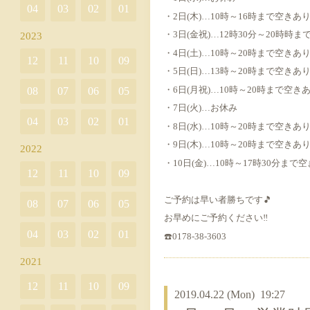
04
03
02
01
・2日(木)…10時～16時まで空きあ
・3日(金祝)…12時30分～20時時
2023
・4日(土)…10時～20時まで空きあ
12
11
10
09
・5日(日)…13時～20時まで空きあ
・6日(月祝)…10時～20時まで空き
08
07
06
05
・7日(火)…お休み
04
03
02
01
・8日(水)…10時～20時まで空きあ
・9日(木)…10時～20時まで空きあ
2022
・10日(金)…10時～17時30分まで
12
11
10
09
ご予約は早い者勝ちです🎵
08
07
06
05
お早めにご予約ください‼️
04
03
02
01
☎️0178-38-3603
2021
12
11
10
09
2019.04.22 (Mon) 19:27