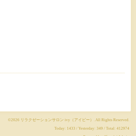
©2026
リラクゼーションサロン ivy（アイビー）
. All Rights Reserved.
Today:
1433
/ Yesterday:
349
/ Total:
412974