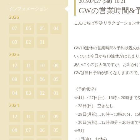
2019.04.27 (Sat) 10:21
インフォメーション
GWの営業時間&
2026
こんにちは👋😃 リラクゼーションサロ
07
06
05
04
03
02
01
GW10連休の営業時間&予約状況のお
2025
いよいよ今日から10連休がはじま
あいにくのお天気ですが、お出かけ
12
11
10
09
GWは当日予約が多くなりますので
08
07
06
05
《予約状況》
04
03
02
01
☆4月 ・27日(土)…16時～20時ま
2024
・28日(日)…空きなし
・29日(月祝)…10時～13時30分、
12
11
10
09
・30日(火祝)…12時30分～20時ま
08
07
06
05
☆5月
・1日(水)…お休み