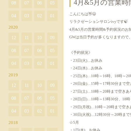
4月&5月の営業
08
07
06
05
こんにちは👋😃
04
03
02
01
リラクゼーションサロンivyです🍃
2020
4月&5月の営業時間&予約状況のお知
GWは当日予約が多くなりますので
12
11
10
09
08
07
06
05
《予約状況》
・23日(火)…お休み
04
03
02
01
・24日(水)…お休み
2019
・25日(木)…10時～16時、18時～
・26日(金)…15時～17時30分まで
12
11
10
09
・27日(土)…10時～20時まで空きあ
08
07
06
05
・28日(日)…10時～13時30分、1
・29日(月祝)…10時～20時まで空き
04
03
02
01
・30日(火祝)…12時30分～20時ま
☆5月
2018
・1日(水)…お休み