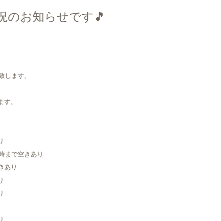
況のお知らせです🎵
致します。
ます。
り
20時まで空きあり
空きあり
り
り
り