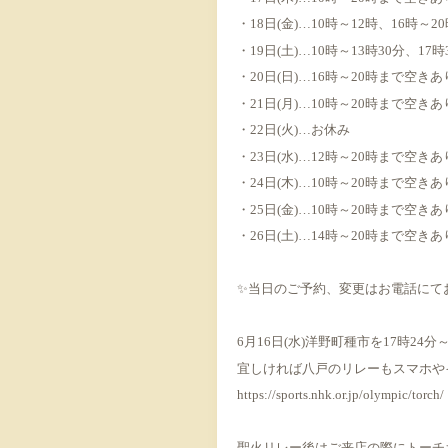
・18日(金)…10時～12時、16時～
・19日(土)…10時～13時30分、1
・20日(日)…16時～20時まで空きあ
・21日(月)…10時～20時まで空きあ
・22日(火)…お休み
・23日(水)…12時～20時まで空きあ
・24日(木)…10時～20時まで空きあ
・25日(金)…10時～20時まで空きあ
・26日(土)…14時～20時まで空きあ
✨当日のご予約、変更はお電話にて
6月16日(水)洋野町種市を17時24
宜しければ八戸のリレーもスマホや
https://sports.nhk.or.jp/olympic/torch/
聖火リレー後はご来店の際にトーチ