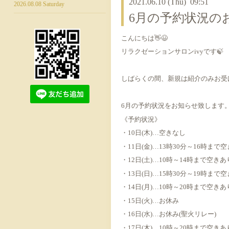
2021.06.10 (Thu) 09:51
2026.08.08 Saturday
6月の予約状況の
こんにちは👋😃
リラクゼーションサロンivyです🍃
しばらくの間、新規は紹介のみお受
6月の予約状況をお知らせ致します
《予約状況》
・10日(木)…空きなし
・11日(金)…13時30分～16時まで
・12日(土)…10時～14時まで空きあ
・13日(日)…15時30分～19時まで
・14日(月)…10時～20時まで空きあ
・15日(火)…お休み
・16日(水)…お休み(聖火リレー)
・17日(木)…10時～20時まで空きあ