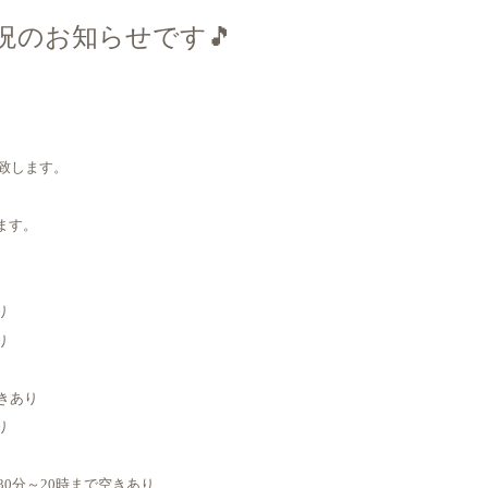
況のお知らせです🎵
致します。
ます。
り
り
空きあり
り
7時30分～20時まで空きあり