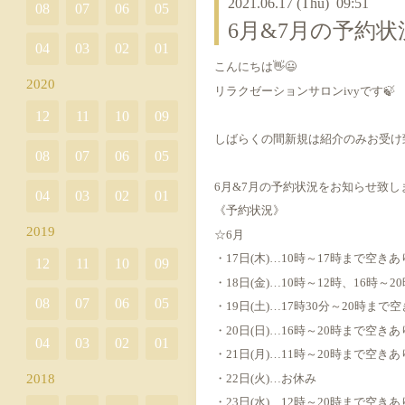
2021.06.17 (Thu) 09:51
08
07
06
05
6月&7月の予約状
04
03
02
01
こんにちは👋😃
2020
リラクゼーションサロンivyです🍃
12
11
10
09
しばらくの間新規は紹介のみお受け
08
07
06
05
6月&7月の予約状況をお知らせ致し
04
03
02
01
《予約状況》
2019
☆6月
・17日(木)…10時～17時まで空きあ
12
11
10
09
・18日(金)…10時～12時、16時～
08
07
06
05
・19日(土)…17時30分～20時まで
・20日(日)…16時～20時まで空きあ
04
03
02
01
・21日(月)…11時～20時まで空きあ
・22日(火)…お休み
2018
・23日(水)…12時～20時まで空きあ