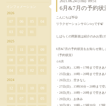
2021.06.24 (Thu) 09:51
インフォメーション
6月&7月の予約状
2026
こんにちは👋😃
07
06
05
04
リラクゼーションサロンivyです🍃
03
02
01
しばらくの間新規は紹介のみお受け
2025
6月&7月の予約状況をお知らせ致し
12
11
10
09
《予約状況》
08
07
06
05
☆6月
・24日(木)…12時～17時まで空きあ
04
03
02
01
・25日(金)…10時～20時まで空きあ
2024
・26日(土)…空きなし
・27日(日)…15時30分～20時まで
12
11
10
09
・28日(月)…10時～20時まで空きあ
08
07
06
05
・29日(火)…お休み
・30日(水)…10時～15時30分、1