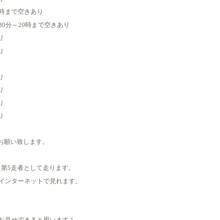
20時まで空きあり
7時30分～20時まで空きあり
り
り
り
り
り
り
お願い致します。
分～第5走者として走ります。
インターネットで見れます。
お見せできると思います！