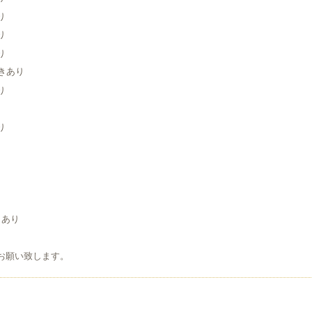
り
り
り
空きあり
り
り
り
り
り
きあり
お願い致します。