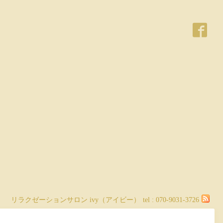
リラクゼーションサロン ivy（アイビー）
tel :
070-9031-3726