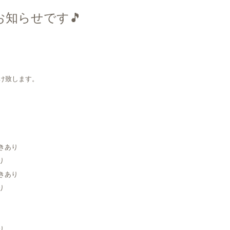
お知らせです🎵
け致します。
。
空きあり
り
空きあり
り
り