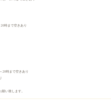
り
り
時～20時まで空きあり
り
り
り
り
5時～20時まで空きあり
り
お願い致します。