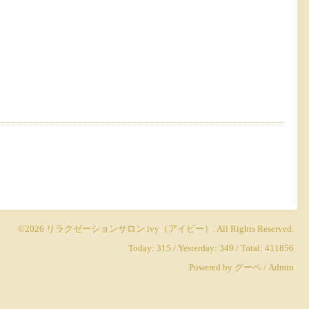
©2026
リラクゼーションサロン ivy（アイビー）
. All Rights Reserved.
Today:
315
/ Yesterday:
349
/ Total:
411856
Powered by
グーペ
/
Admin