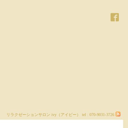
リラクゼーションサロン ivy（アイビー）
tel :
070-9031-3726