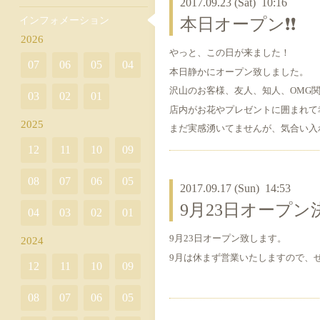
2017.09.23 (Sat) 10:16
インフォメーション
本日オープン❗️❗️
2026
やっと、この日が来ました！
07
06
05
04
本日静かにオープン致しました。
沢山のお客様、友人、知人、OMG関
03
02
01
店内がお花やプレゼントに囲まれて
2025
まだ実感湧いてませんが、気合い入
12
11
10
09
08
07
06
05
2017.09.17 (Sun) 14:53
9月23日オープン
04
03
02
01
9月23日オープン致します。
2024
9月は休まず営業いたしますので、
12
11
10
09
08
07
06
05