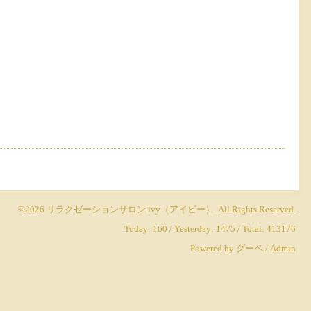
©2026
リラクゼーションサロン ivy（アイビー）
. All Rights Reserved.
Today:
160
/ Yesterday:
1475
/ Total:
413176
Powered by
グーペ
/
Admin