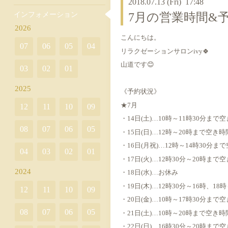
2018.07.13 (Fri) 17:48
インフォメーション
7月の営業時間&
2026
こんにちは。
07
06
05
04
リラクゼーションサロンivy🍀
山道です😊
03
02
01
2025
《予約状況》
★7月
12
11
10
09
・14日(土)…10時～11時30分ま
08
07
06
05
・15日(日)…12時～20時まで空き
・16日(月祝)…12時～14時30分
04
03
02
01
・17日(火)…12時30分～20時ま
2024
・18日(水)…お休み
・19日(木)…12時30分～16時、1
12
11
10
09
・20日(金)…10時～17時30分ま
08
07
06
05
・21日(土)…10時～20時まで空き
・22日(日)…16時30分～20時ま