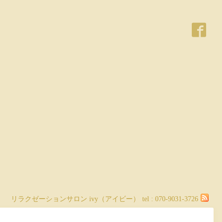
リラクゼーションサロン ivy（アイビー）
tel :
070-9031-3726