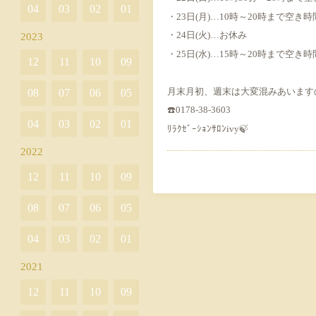
04
03
02
01
・23日(月)…10時～20時まで空き
・24日(火)…お休み
2023
・25日(水)…15時～20時まで空き
12
11
10
09
月末月初、週末は大変混みあいますの
08
07
06
05
☎️0178-38-3603
04
03
02
01
ﾘﾗｸｾﾞｰｼｮﾝｻﾛﾝivy🍃
2022
12
11
10
09
08
07
06
05
04
03
02
01
2021
12
11
10
09