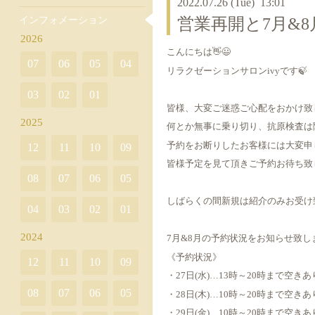
2022.07.26 (Tue) 13:01
インフォメーション
営業再開と7月&
2026
こんにちは👋😃
07
06
05
04
リラクゼーションサロンivyです🍃
03
02
01
皆様、大変ご迷惑ご心配をおかけ致
2025
何とか無事に乗り切り、抗原検査は陰
予約をお断りしたお客様には大変申
12
11
10
09
皆様予定を見て頂きご予約お待ち致
08
07
06
05
しばらくの間新規は紹介のみお受け
04
03
02
01
2024
7月&8月の予約状況をお知らせ致し
《予約状況》
12
11
10
09
・27日(水)…13時～20時まで空きあ
08
07
06
05
・28日(木)…10時～20時まで空きあ
・29日(金)…10時～20時まで空きあ