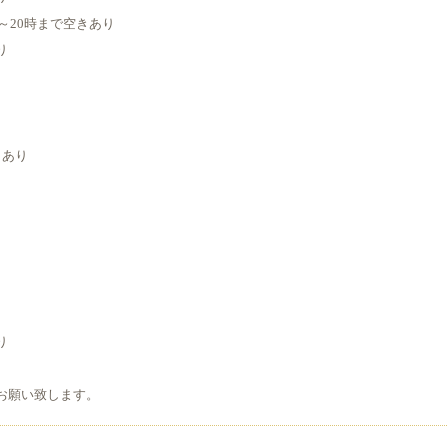
0分～20時まで空きあり
り
り
きあり
り
り
り
り
り
り
お願い致します。