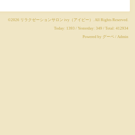
©2026
リラクゼーションサロン ivy（アイビー）
. All Rights Reserved.
Today:
1393
/ Yesterday:
349
/ Total:
412934
Powered by
グーペ
/
Admin