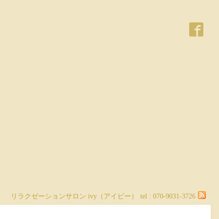
リラクゼーションサロン ivy（アイビー）
tel :
070-9031-3726