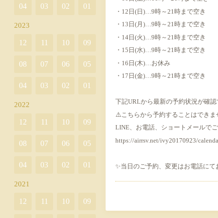
04
03
02
01
・12日(日)…9時～21時まで空き
・13日(月)…9時～21時まで空き
2023
・14日(火)…9時～21時まで空き
12
11
10
09
・15日(水)…9時～21時まで空き
・16日(木)…お休み
08
07
06
05
・17日(金)…9時～21時まで空き
04
03
02
01
下記URLから最新の予約状況が確認
2022
⚠️こちらから予約することはできま
12
11
10
09
LINE、お電話、ショートメールで
https://airrsv.net/ivy20170923/calenda
08
07
06
05
04
03
02
01
✨当日のご予約、変更はお電話にて
2021
12
11
10
09