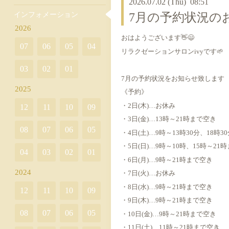
2026.07.02 (Thu) 08:51
インフォメーション
7月の予約状況の
2026
おはようございます👋😃
07
06
05
04
リラクゼーションサロンivyです🌱
03
02
01
7月の予約状況をお知らせ致します
2025
《予約》
・2日(木)…お休み
12
11
10
09
・3日(金)…13時～21時まで空き
08
07
06
05
・4日(土)…9時～13時30分、18時
・5日(日)…9時～10時、15時～21
04
03
02
01
・6日(月)…9時～21時まで空き
2024
・7日(火)…お休み
・8日(水)…9時～21時まで空き
12
11
10
09
・9日(木)…9時～21時まで空き
08
07
06
05
・10日(金)…9時～21時まで空き
・11日(土)…11時～21時まで空き